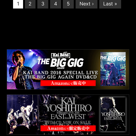
1
2
3
4
5
Next ›
Last »