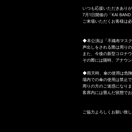
いつも応援いただきありが
7
月
1
日開催の「
KAI BAN
ご来場いただくお客様は必
◆本公演は「
不織布マス
声出しをされる際は周りの
また、今後の新型コロナウ
その際には随時、アナウン
◆
雨天時、傘の使用は危
場内での傘の使用は禁止で
周りの方のご迷惑になりま
客席内には畳んだ状態でお
ご協力よろしくお願い致し