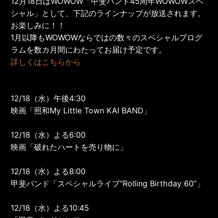
12
月
18
日は
WOWOW
「甲斐バンド
45
周年
WOWOW
スペ
シャル」として、下記のラインナップが放送されます。
お楽しみに！！
1
月以降も
WOWOW
ならではの数々のスペシャルプログ
ラムを数カ月間にわたってお届け予定です。
詳しくはこちらから
12/18
（水）午後
4:30
映画「照和
My Little Town KAI BAND
」
12/18
（水）よる
6:00
映画「破れたハートを売り物に」
12/18
（水）よる
8:00
甲斐バンド
「
スペシャルライブ
“
Rolling Birthday 60
”」
12/18
（水）よる
10:45